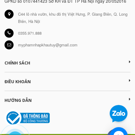
GPKD số 0107441423 Sở KH và ĐT TP Hà Nội ngày 20/052016
C44 lô nhà vườn, khu đô thị Việt Hưng, P. Giang Biên, Q. Long
Biên, Hà Nội
0355.971.888
myphamnhapkhautuy@gmail.com
CHÍNH SÁCH
ĐIỀU KHOẢN
HƯỚNG DẪN