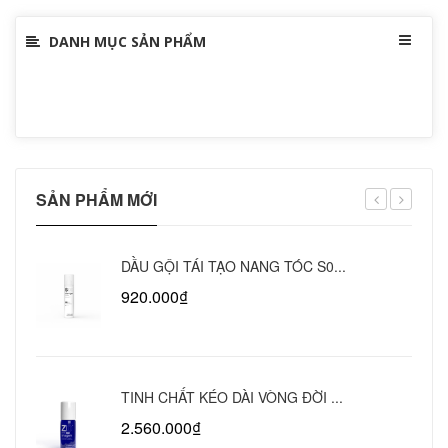
DANH MỤC SẢN PHẨM
SẢN PHẨM MỚI
DẦU GỘI TÁI TẠO NANG TÓC S0...
920.000₫
TINH CHẤT KÉO DÀI VÒNG ĐỜI ...
2.560.000₫