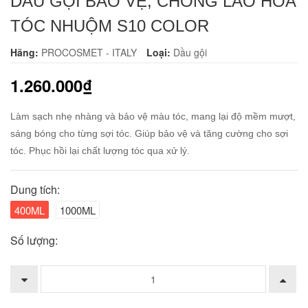
DẦU GỘI BẢO VỆ, CHỐNG LÃO HOÁ
TÓC NHUỘM S10 COLOR
Hãng:
PROCOSMET - ITALY
Loại:
Dầu gội
1.260.000₫
Làm sạch nhẹ nhàng và bảo vệ màu tóc, mang lại độ mềm mượt,
sáng bóng cho từng sợi tóc. Giúp bảo vệ và tăng cường cho sợi
tóc. Phục hồi lại chất lượng tóc qua xử lý.
Dung tích:
400ML
1000ML
Số lượng: