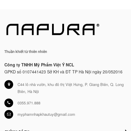
Thuần khiết từ thiên nhiên
Công ty TNHH Mỹ Phẩm Việt Ý NCL
GPKD số 0107441423 Sở KH và ĐT TP Hà Nội ngày 20/052016
C44 lô nhà vườn, khu đô thị Việt Hưng, P. Giang Biên, Q. Long
Biên, Hà Nội
0355.971.888
myphamnhapkhautuy@gmail.com