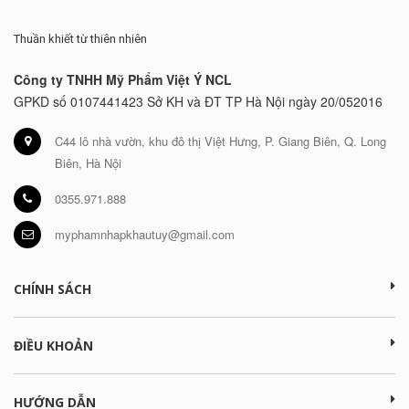
Thuần khiết từ thiên nhiên
Công ty TNHH Mỹ Phẩm Việt Ý NCL
GPKD số 0107441423 Sở KH và ĐT TP Hà Nội ngày 20/052016
C44 lô nhà vườn, khu đô thị Việt Hưng, P. Giang Biên, Q. Long
Biên, Hà Nội
0355.971.888
myphamnhapkhautuy@gmail.com
CHÍNH SÁCH
ĐIỀU KHOẢN
HƯỚNG DẪN