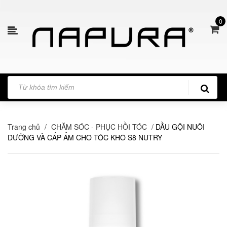
0
Trang chủ
/
CHĂM SÓC - PHỤC HỒI TÓC
/
DẦU GỘI NUÔI
DƯỠNG VÀ CẤP ẨM CHO TÓC KHÔ S8 NUTRY