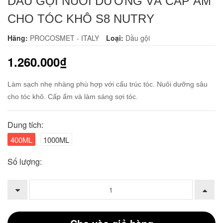
DẦU GỘI NUÔI DƯỠNG VÀ CẤP ẨM
CHO TÓC KHÔ S8 NUTRY
Hãng:
PROCOSMET - ITALY
Loại:
Dầu gội
1.260.000₫
Làm sạch nhẹ nhàng phù hợp với cấu trúc tóc. Nuôi dưỡng sâu
cho tóc khô. Cấp ẩm và làm sáng sợi tóc.
Dung tích:
400ML
1000ML
Số lượng: