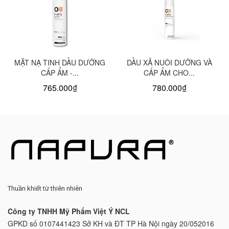
MẶT NẠ TINH DẦU DƯỠNG
DẦU XẢ NUÔI DƯỠNG VÀ
CẤP ẨM -...
CẤP ẨM CHO...
765.000₫
780.000₫
Thuần khiết từ thiên nhiên
Công ty TNHH Mỹ Phẩm Việt Ý NCL
GPKD số 0107441423 Sở KH và ĐT TP Hà Nội ngày 20/052016