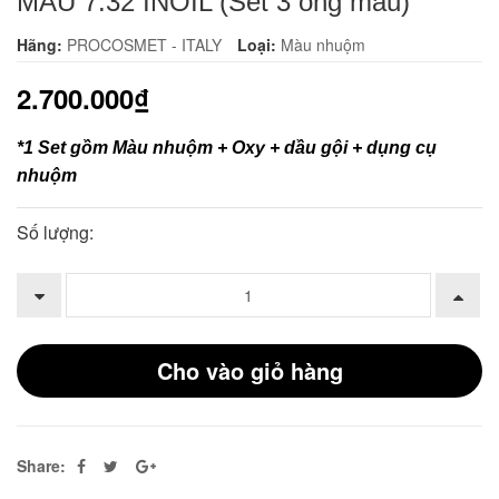
MÀU 7.32 INOIL (Set 3 ống màu)
Hãng:
PROCOSMET - ITALY
Loại:
Màu nhuộm
2.700.000₫
*
1 Set gồm Màu nhuộm + Oxy + dầu gội + dụng cụ
nhuộm
Số lượng:
Cho vào giỏ hàng
Share: