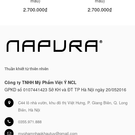
màu)
màu)
2.700.000₫
2.700.000₫
Thuần khiết từ thiên nhiên
Công ty TNHH Mỹ Phẩm Việt Ý NCL
GPKD số 0107441423 Sở KH và ĐT TP Hà Nội ngày 20/052016
C44 lô nhà vườn, khu đô thị Việt Hưng, P. Giang Biên, Q. Long
Biên, Hà Nội
0355.971.888
myphamnhapkhautuy@gmail.com