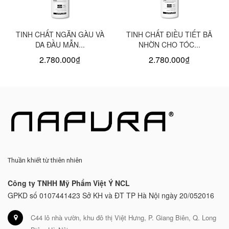
TINH CHẤT NGĂN GÀU VÀ
TINH CHẤT ĐIỀU TIẾT BÃ
DA ĐẦU MẪN...
NHỜN CHO TÓC...
2.780.000₫
2.780.000₫
Thuần khiết từ thiên nhiên
Công ty TNHH Mỹ Phẩm Việt Ý NCL
GPKD số 0107441423 Sở KH và ĐT TP Hà Nội ngày 20/052016
C44 lô nhà vườn, khu đô thị Việt Hưng, P. Giang Biên, Q. Long