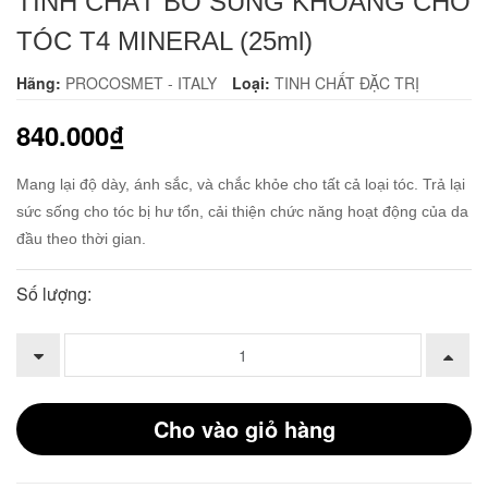
TINH CHẤT BỔ SUNG KHOÁNG CHO
TÓC T4 MINERAL (25ml)
Hãng:
PROCOSMET - ITALY
Loại:
TINH CHẤT ĐẶC TRỊ
840.000₫
Mang lại độ dày, ánh sắc, và chắc khỏe cho tất cả loại tóc. Trả lại
sức sống cho tóc bị hư tổn, cải thiện chức năng hoạt động của da
đầu theo thời gian.
Số lượng:
Cho vào giỏ hàng