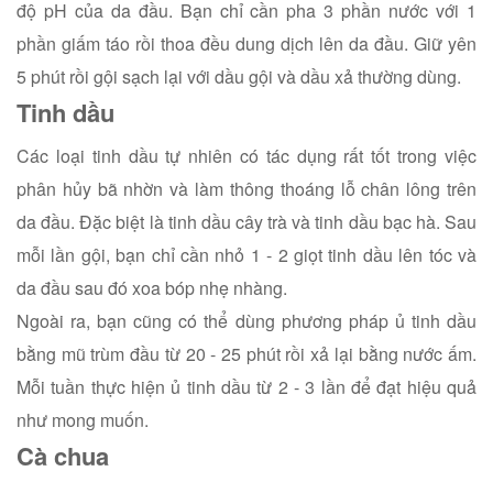
độ pH của da đầu. Bạn chỉ cần pha 3 phần nước với 1
phần giấm táo rồi thoa đều dung dịch lên da đầu. Giữ yên
5 phút rồi gội sạch lại với dầu gội và dầu xả thường dùng.
Tinh dầu
Các loại tinh dầu tự nhiên có tác dụng rất tốt trong việc
phân hủy bã nhờn và làm thông thoáng lỗ chân lông trên
da đầu. Đặc biệt là tinh dầu cây trà và tinh dầu bạc hà. Sau
mỗi lần gội, bạn chỉ cần nhỏ 1 - 2 giọt tinh dầu lên tóc và
da đầu sau đó xoa bóp nhẹ nhàng.
Ngoài ra, bạn cũng có thể dùng phương pháp ủ tinh dầu
bằng mũ trùm đầu từ 20 - 25 phút rồi xả lại bằng nước ấm.
Mỗi tuần thực hiện ủ tinh dầu từ 2 - 3 lần để đạt hiệu quả
như mong muốn.
Cà chua