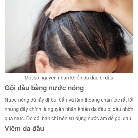
Một số nguyên nhân khiến da đầu bị dầu
Gội đầu bằng nước nóng
Nước nóng dù lấy đi bụi bẩn và làm thoáng chân tóc rất tốt
nhưng đây chính là nguyên nhân khiến da đầu bị dầu nhờn
quá mức. Do đó, bạn chỉ nên sử dụng nước ấm để gội đầu.
Viêm da đầu