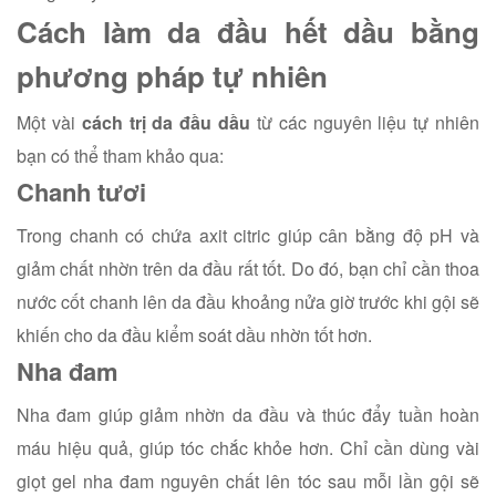
Cách làm da đầu hết dầu bằng
phương pháp tự nhiên
Một vài
cách trị da đầu dầu
từ các nguyên liệu tự nhiên
bạn có thể tham khảo qua:
Chanh tươi
Trong chanh có chứa axit citric giúp cân bằng độ pH và
giảm chất nhờn trên da đầu rất tốt. Do đó, bạn chỉ cần thoa
nước cốt chanh lên da đầu khoảng nửa giờ trước khi gội sẽ
khiến cho da đầu kiểm soát dầu nhờn tốt hơn.
Nha đam
Nha đam giúp giảm nhờn da đầu và thúc đẩy tuần hoàn
máu hiệu quả, giúp tóc chắc khỏe hơn. Chỉ cần dùng vài
giọt gel nha đam nguyên chất lên tóc sau mỗi lần gội sẽ