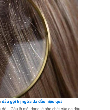
m
dầu gội trị ngứa da đầu hiệu quả
 đầu. Gàu là một dạng tế bào chết của da đầu,