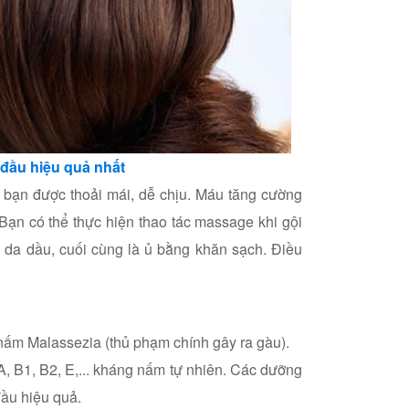
 đầu hiệu quả nhất
 bạn được thoải mái, dễ chịu. Máu tăng cường
Bạn có thể thực hiện thao tác massage khi gội
da dầu, cuối cùng là ủ bằng khăn sạch. Điều
 nấm Malassezia (thủ phạm chính gây ra gàu).
A, B1, B2, E,... kháng nấm tự nhiên. Các dưỡng
đầu hiệu quả.