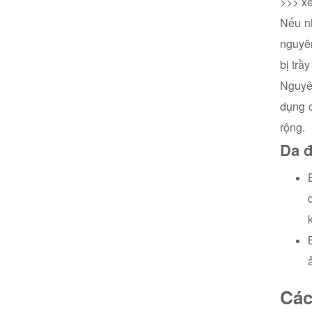
>>> x
Nếu nh
nguyên
bị trầ
Nguyên
dụng c
rộng.
Da đ
Các