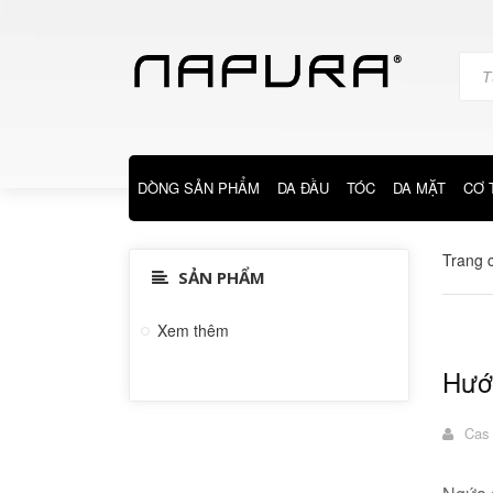
DÒNG SẢN PHẨM
DA ĐẦU
TÓC
DA MẶT
CƠ 
Trang 
SẢN PHẨM
Xem thêm
Hướn
Cas 