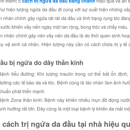
em thêm
:
5
cách trị ngứa da đầu bằng chanh
hiệu quả và an t
ư hiện tượng ngứa da đầu đi cùng với sự xuất hiện những vảy
 nhân chính gây ngứa rát rát da đầu và tình trạng rụng tóc đá
y xước khiến vảy nến ngày một lan rộng, bong tróc và chảy máu.
 nhân chính gây nên vảy nến da đầu là do thói quen sinh hoạt
ụ vệ sinh cá nhân. Hiện tượng này cần có cách chữa trị y tế 
ầu bị ngứa do dây thần kinh
Bệnh tiểu đường: Khi lượng insulin trong cơ thể bất ổn địn
dưỡng các tế bào da và tóc. Bệnh cũng là tác nhân làm ảnh hưởng
khuẩn phát triển mạnh.
Bệnh Zona thần kinh: Bệnh này khiến nhiều mụn đỏ đọng nước p
ảnh hưởng rất lớn. Đây cũng là một loại bệnh lý khiến da mất mộ
 cách trị ngứa da đầu tại nhà hiệu q