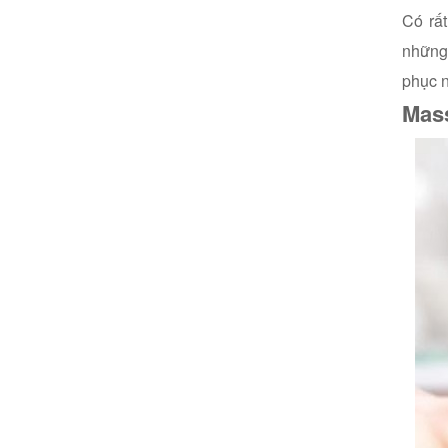
Có rấ
những 
phục 
Mass