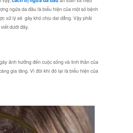
ì vậy,
cách trị ngứa da đầu
an toàn và hiệu
ượng ngứa da đầu là biểu hiện của một số bệnh
c xử lý sẽ gây khó chịu dai dẳng. Vậy phải
viết dưới đây.
ngứa da đầu
 gây ảnh hưởng đến cuộc sống và tinh thần của
g gia tăng. Vì đôi khi đó lại là biểu hiện của