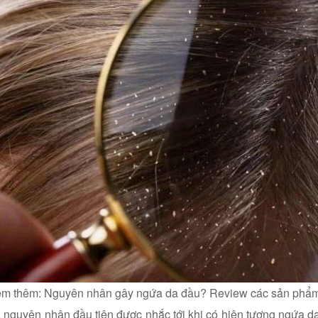
em thêm: Nguyên nhân gây ngứa da đầu? Review các sản phẩ
 nguyên nhân đầu tiên được nhắc tới khi có hiện tượng ngứa da