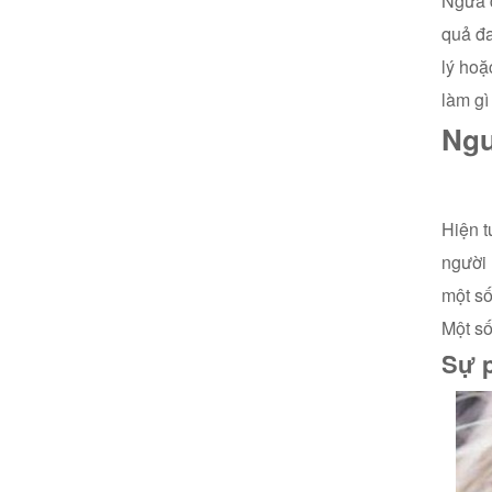
Ngứa d
quả đa
lý hoặ
làm g
N
Hiện t
người 
một s
Một số
Sự p