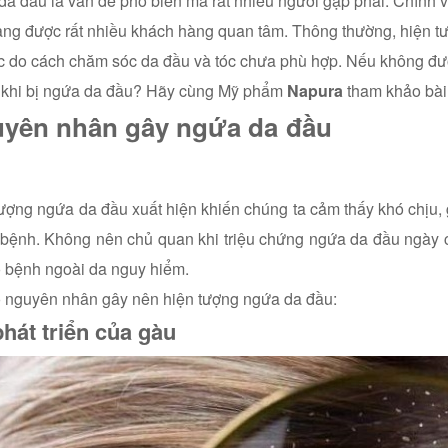
a đầu là vấn đề phổ biến mà rất nhiều người gặp phải. Chính v
ng được rất nhiều khách hàng quan tâm. Thông thường, hiện t
c do cách chăm sóc da đầu và tóc chưa phù hợp. Nếu không đượ
ì khi bị ngứa da đầu? Hãy cùng Mỹ phẩm
Napura
tham khảo bài 
guyên nhân gây 
ượng ngứa da đầu xuất hiện khiến chúng ta cảm thấy khó chịu,
bệnh. Không nên chủ quan khi triệu chứng ngứa da đầu ngày càn
ố bệnh ngoài da nguy hiểm.
 nguyên nhân gây nên hiện tượng ngứa da đầu:
hát triển của gàu