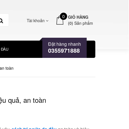
0
GIỎ HÀNG
Tài khoản
(
0
)
Sản phẩm
Đặt hàng nhanh
0355971888
 ĐẦU
 an toàn
ệu quả, an toàn