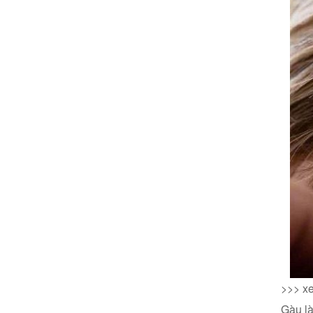
>>> x
Gàu là