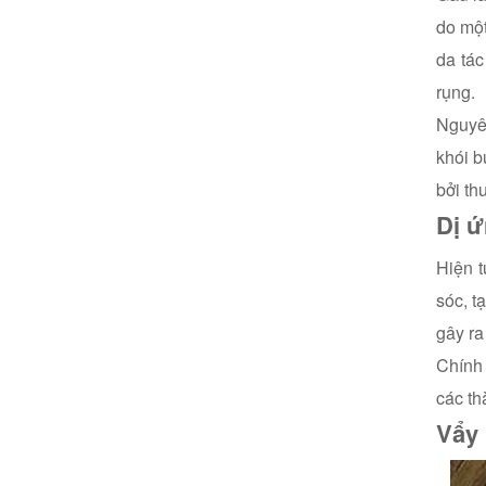
do một
da tác
rụng.
Nguyên
khói b
bởi th
Dị 
Hiện 
sóc, t
gây ra
Chính 
các th
Vẩy