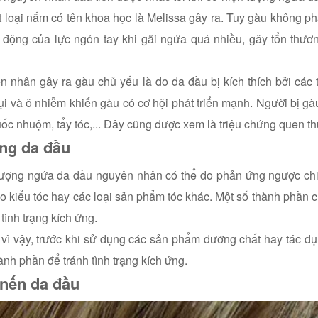
 loại nấm có tên khoa học là Melissa gây ra. Tuy gàu không ph
 động của lực ngón tay khi gãi ngứa quá nhiều, gây tổn thươ
 nhân gây ra gàu chủ yếu là do da đầu bị kích thích bởi các
ụi và ô nhiễm khiến gàu có cơ hội phát triển mạnh. Người bị g
uốc nhuộm, tẩy tóc,... Đây cũng được xem là triệu chứng quen th
ứng da đầu
tượng ngứa da đầu nguyên nhân có thể do phản ứng ngược chiề
ạo kiểu tóc hay các loại sản phẩm tóc khác. Một số thành phần
 tình trạng kích ứng.
vì vậy, trước khi sử dụng các sản phẩm dưỡng chất hay tác d
ành phần để tránh tình trạng kích ứng.
 nến da đầu