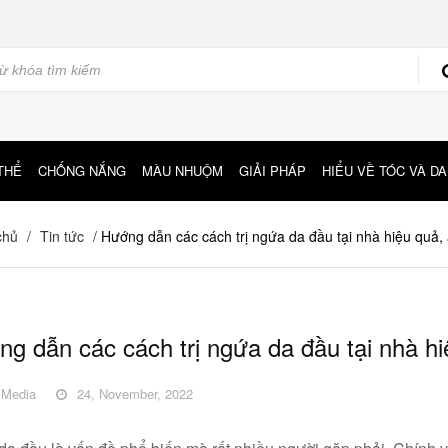
THỂ
CHỐNG NẮNG
MÀU NHUỘM
GIẢI PHÁP
HIỂU VỀ TÓC VÀ DA
chủ
/
Tin tức
/
Hướng dẫn các cách trị ngứa da đầu tại nhà hiệu quả,
g dẫn các cách trị ngứa da đầu tại nhà hi
Media
24, November, 2022