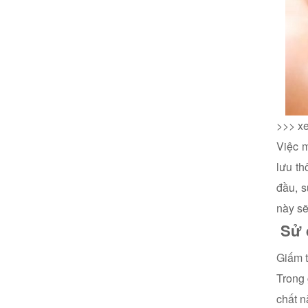
>>> x
Việc 
lưu th
đầu, 
này sẽ
Sử 
Giấm t
Trong 
chất n